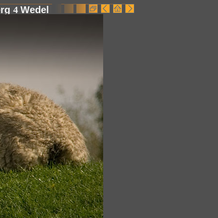
erg
4
Wedel