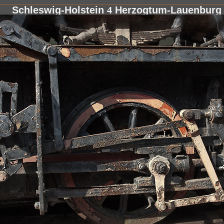
Schleswig-Holstein
4
Herzogtum-Lauenbur