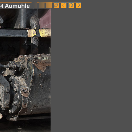
g
4
Aumühle