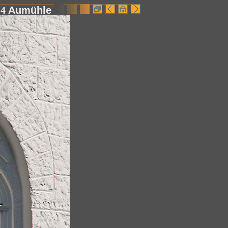
g
4
Aumühle