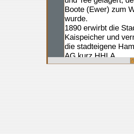
und Tee gelagert, de
Boote (Ewer) zum We
wurde.
1890 erwirbt die St
Kaispeicher und ver
die stadteigene Ham
AG kurz HHLA.
Am 14.06.2005 wur
Bürgermeister Ole 
Museumsgründer Pro
Grundstein gelegt. K
Arbeiten zur Renovi
Ausbau.
12.05.2006 Richtfest