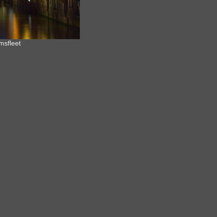
msfleet